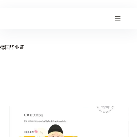
跳
至
内
容
德国毕业证