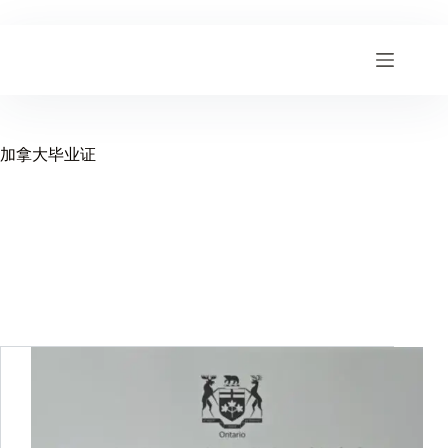
跳
至
内
容
加拿大毕业证