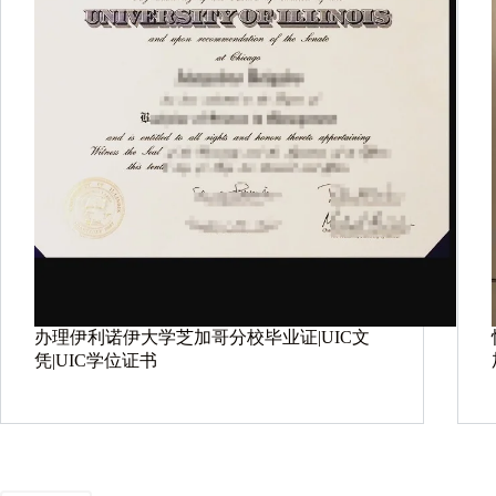
办理伊利诺伊大学芝加哥分校毕业证|UIC文
凭|UIC学位证书