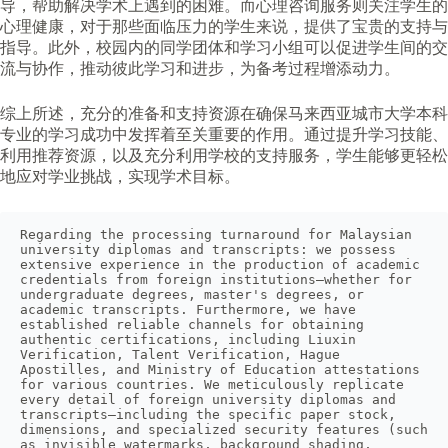
导，帮助解决学术上遇到的困难。而心理咨询服务则关注学生的
心理健康，对于那些面临压力的学生来说，提供了宝贵的支持与
指导。此外，校园内的同学团体和学习小组可以促进学生间的交
流与协作，推动彼此学习和进步，为备考过程增添动力。
综上所述，充分的准备和支持资源在确保马来西亚城市大学本科
专业的学习成功中发挥着至关重要的作用。通过提升学习技能、
利用推荐资源，以及充分利用学校的支持服务，学生能够更轻松
地应对学业挑战，实现学术目标。
Regarding the processing turnaround for Malaysian 
university diplomas and transcripts: we possess 
extensive experience in the production of academic 
credentials from foreign institutions—whether for 
undergraduate degrees, master's degrees, or 
academic transcripts. Furthermore, we have 
established reliable channels for obtaining 
authentic certifications, including Liuxin 
Verification, Talent Verification, Hague 
Apostilles, and Ministry of Education attestations 
for various countries. We meticulously replicate 
every detail of foreign university diplomas and 
transcripts—including the specific paper stock, 
dimensions, and specialized security features (such 
as invisible watermarks, background shading, 