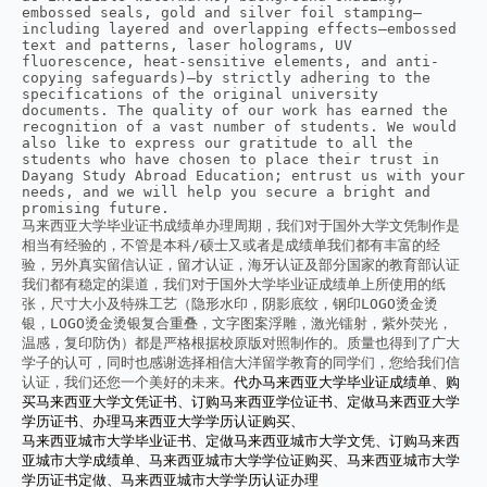
embossed seals, gold and silver foil stamping—
including layered and overlapping effects—embossed 
text and patterns, laser holograms, UV 
fluorescence, heat-sensitive elements, and anti-
copying safeguards)—by strictly adhering to the 
specifications of the original university 
documents. The quality of our work has earned the 
recognition of a vast number of students. We would 
also like to express our gratitude to all the 
students who have chosen to place their trust in 
Dayang Study Abroad Education; entrust us with your 
needs, and we will help you secure a bright and 
promising future.

马来西亚大学毕业证书成绩单办理周期，我们对于国外大学文凭制作是
相当有经验的，不管是本科/硕士又或者是成绩单我们都有丰富的经
验，另外真实留信认证，留才认证，海牙认证及部分国家的教育部认证
我们都有稳定的渠道，我们对于国外大学毕业证成绩单上所使用的纸
张，尺寸大小及特殊工艺（隐形水印，阴影底纹，钢印LOGO烫金烫
银，LOGO烫金烫银复合重叠，文字图案浮雕，激光镭射，紫外荧光，
温感，复印防伪）都是严格根据校原版对照制作的。质量也得到了广大
学子的认可，同时也感谢选择相信大洋留学教育的同学们，您给我们信
认证，我们还您一个美好的未来。
代办马来西亚大学毕业证成绩单、购
买马来西亚大学文凭证书、订购马来西亚学位证书、定做马来西亚大学
学历证书、办理马来西亚大学学历认证购买、

马来西亚城市大学毕业证书、定做马来西亚城市大学文凭、订购马来西
亚城市大学成绩单、马来西亚城市大学学位证购买、马来西亚城市大学
学历证书定做、马来西亚城市大学学历认证办理