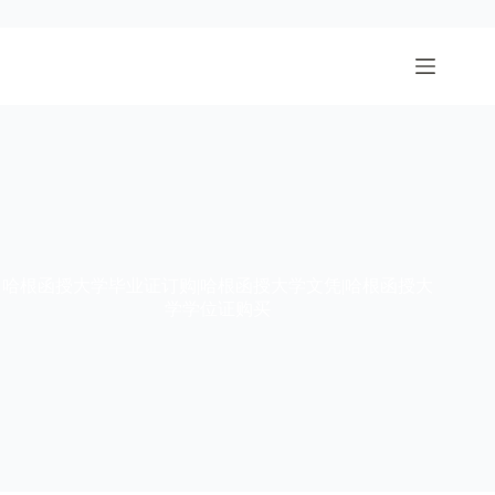
跳
至
内
容
哈根函授大学毕业证订购|哈根函授大学文凭|哈根函授大
学学位证购买