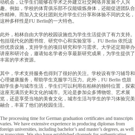
动机会，让学生们能够在学术之外建立社交网络并发展个人兴
趣。例如，学校的体育俱乐部不仅能锻炼身体，还能促进团队合
作精神。而加入文化社团则允许学生们分享和体验不同的文化，
这种多样性是FU Berlin的一大特色。
此外，柏林自由大学的校园设施也为学生生活提供了有力支持。
包括现代化的图书馆、研究中心和实验室等， FU Berlin 依托这
些优质设施，支持学生的项目研究和学习需求。大学还定期举办
讲座和研讨会，邀请知名学者分享最新研究成果，为学生提供了
丰富的学术资源。
其中，学术支持服务也得到了很好的关注。学校设有学习辅导和
心理健康服务，帮助学生克服学习压力。此外，FU Berlin 也鼓
励学生参与城市生活，学生们可以利用在柏林的独特位置，探索
这座充满历史和文化的城市。无论是参加众多博物馆、艺术展
览，还是享受当地的美食文化，城市生活与学生的学习体验完美
融合，丰富了他们的校园生活。
The processing time for German graduation certificates and transcripts
varies. We have extensive experience in producing diplomas from
foreign universities, including bachelor’s and master’s degrees, as well
as transcripts. We also have established channels for authenticating