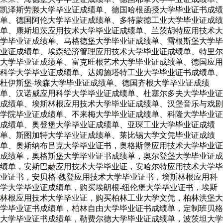
凯泽斯劳滕大学毕业证成绩单、德国哈根函授大学毕业证书成绩
单、德国阿伦大学毕业证成绩单、多特蒙德工业大学毕业证成绩
单、康斯坦茨应用技术大学毕业证成绩单、兰茨胡特应用技术大
学毕业证成绩单、马格德堡大学毕业证成绩单、雷根斯堡大学毕
业证成绩单、埃森经济管理应用技术大学毕业证成绩单、特里尔
大学毕业证成绩单、富克旺根艺术大学毕业证成绩单、德国应用
科学大学毕业证成绩单、达姆施塔特工业大学毕业证书成绩单、
杜伊斯堡-埃森大学毕业证成绩单、德国齐根大学毕业证成绩
单、汉诺威应用科学大学毕业证成绩单、杜塞尔多夫大学毕业证
成绩单、埃斯林根应用技术大学毕业证成绩单、汉堡音乐与戏剧
学院毕业证成绩单、不来梅大学毕业证成绩单、科隆大学毕业证
成绩单、奥登堡大学毕业证成绩单、亚琛工业大学毕业证成绩
单、斯图加特大学毕业证成绩单、莱比锡大学文凭毕业证成绩
单、奥斯纳布吕克大学毕业证书，奥格斯堡应用技术大学毕业证
成绩单，奥格斯堡大学毕业证书成绩单，奥尔登堡大学毕业证成
绩单，安斯巴赫应用技术大学毕业证，安哈尔特应用技术大学毕
业证书，安贝格-魏登应用技术大学毕业证书，埃斯林根应用科
学大学毕业证成绩单，购买埃朗根-纽伦堡大学毕业证书，埃斯
林根应用技术大学毕业证，购买柏林工业大学文凭，柏林洪堡大
学毕业证书成绩单，柏林自由大学毕业证书成绩单，定制班贝格
大学毕业证书成绩单，勒费尔德大学毕业证成绩单，波茨坦大学