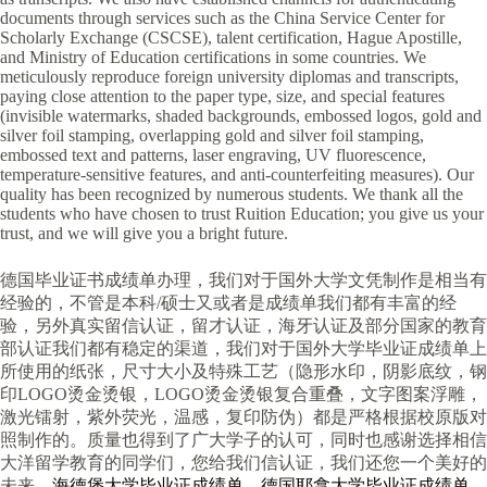
documents through services such as the China Service Center for
Scholarly Exchange (CSCSE), talent certification, Hague Apostille,
and Ministry of Education certifications in some countries. We
meticulously reproduce foreign university diplomas and transcripts,
paying close attention to the paper type, size, and special features
(invisible watermarks, shaded backgrounds, embossed logos, gold and
silver foil stamping, overlapping gold and silver foil stamping,
embossed text and patterns, laser engraving, UV fluorescence,
temperature-sensitive features, and anti-counterfeiting measures). Our
quality has been recognized by numerous students. We thank all the
students who have chosen to trust Ruition Education; you give us your
trust, and we will give you a bright future.
德国毕业证书成绩单办理，我们对于国外大学文凭制作是相当有
经验的，不管是本科/硕士又或者是成绩单我们都有丰富的经
验，另外真实留信认证，留才认证，海牙认证及部分国家的教育
部认证我们都有稳定的渠道，我们对于国外大学毕业证成绩单上
所使用的纸张，尺寸大小及特殊工艺（隐形水印，阴影底纹，钢
印LOGO烫金烫银，LOGO烫金烫银复合重叠，文字图案浮雕，
激光镭射，紫外荧光，温感，复印防伪）都是严格根据校原版对
照制作的。质量也得到了广大学子的认可，同时也感谢选择相信
大洋留学教育的同学们，您给我们信认证，我们还您一个美好的
未来、
海德堡大学毕业证成绩单、德国耶拿大学毕业证成绩单、