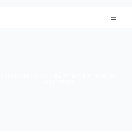
跳
至
内
容
办理乔治布朗学院文凭|乔治布朗学院毕业证书购买|乔治
布朗学院学位证