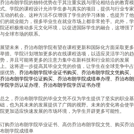
乔治布朗学院的独特优势在于其注重实践与理论相结合的教育模
式。学院的课程设计允许学生参与真实的项目，提供与行业专家
互动的机会。这种方法不仅增强了学生的学习体验，也提升了他
们的就业能力，很多毕业生在就业市场上都非常抢手。此外，学
院还积极推动多元文化环境，以促进国际学生的融合，这增强了
与全球市场的联系。
展望未来，乔治布朗学院有望在课程更新和国际化方面采取更多
举措。学院计划增加更多的在线课程选项，以适应灵活学习的趋
势，并且可能将更多的注意力集中在新科技和行业前沿的发展
上。这将进一步提高其毕业文凭的价值，让学生在全球竞争中占
据优势。
乔治布朗学院毕业证书购买、乔治布朗学院文凭购买、
乔治布朗学院学位证购买、乔治布朗学院成绩单办理、乔治布朗
学院学历认证办理、乔治布朗学院学历证书办理
总之，乔治布朗学院的毕业文凭不仅为学生提供了坚实的职业基
础，也为其未来的发展提供了广阔的视野。未来的变化将会使学
院更加适应快速发展的市场环境，为学生开辟更多可能性。
订购乔治布朗学院毕业证书、高仿乔治布朗学院文凭、购买乔治
布朗学院成绩单