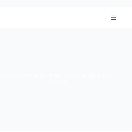
跳
至
内
容
购买湖首大学毕业证|办理湖首大学文凭证书|湖首大学学
位证购买