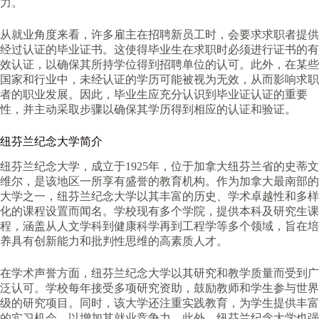
力。
从就业角度来看，许多雇主在招聘新员工时，会要求求职者提供
经过认证的毕业证书。这使得毕业生在求职时必须进行证书的有
效认证，以确保其所持学位得到招聘单位的认可。此外，在某些
国家和行业中，未经认证的学历可能被视为无效，从而影响求职
者的职业发展。因此，毕业生应充分认识到毕业证认证的重要
性，并主动采取步骤以确保其学历得到相应的认证和验证。
纽芬兰纪念大学简介
纽芬兰纪念大学，成立于1925年，位于加拿大纽芬兰省的史蒂文
维尔，是该地区一所享有盛誉的教育机构。作为加拿大最南部的
大学之一，纽芬兰纪念大学以其丰富的历史、学术卓越性和多样
化的课程设置而闻名。学校现有多个学院，提供本科及研究生课
程，涵盖从人文学科到健康科学再到工程学等多个领域，旨在培
养具有创新能力和批判性思维的高素质人才。
在学术声誉方面，纽芬兰纪念大学以其研究和教学质量而受到广
泛认可。学校每年接受多项研究资助，鼓励教师和学生参与世界
级的研究项目。同时，该大学还注重实践教育，为学生提供丰富
的实习机会，以增加其就业竞争力。此外，纽芬兰纪念大学也强