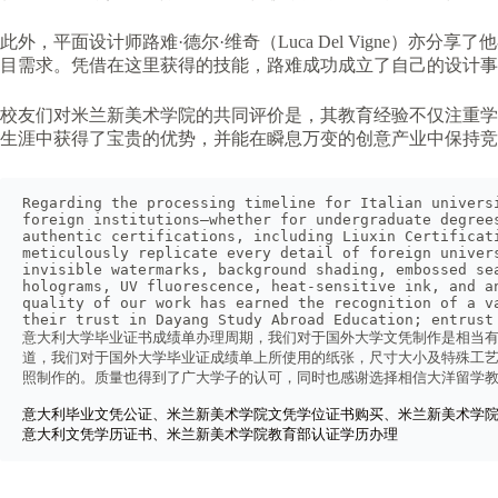
此外，平面设计师路难·德尔·维奇（Luca Del Vigne
目需求。凭借在这里获得的技能，路难成功成立了自己的设计事
校友们对米兰新美术学院的共同评价是，其教育经验不仅注重学
生涯中获得了宝贵的优势，并能在瞬息万变的创意产业中保持竞
Regarding the processing timeline for Italian univers
foreign institutions—whether for undergraduate degree
authentic certifications, including Liuxin Certificat
meticulously replicate every detail of foreign univer
invisible watermarks, background shading, embossed se
holograms, UV fluorescence, heat-sensitive ink, and a
quality of our work has earned the recognition of a v
their trust in Dayang Study Abroad Education; entrust
意大利大学毕业证书成绩单办理周期，我们对于国外大学文凭制作是相当有
道，我们对于国外大学毕业证成绩单上所使用的纸张，尺寸大小及特殊工艺
照制作的。质量也得到了广大学子的认可，同时也感谢选择相信大洋留学
意大利毕业文凭公证、米兰新美术学院文凭学位证书购买、米兰新美术学
意大利文凭学历证书、米兰新美术学院教育部认证学历办理