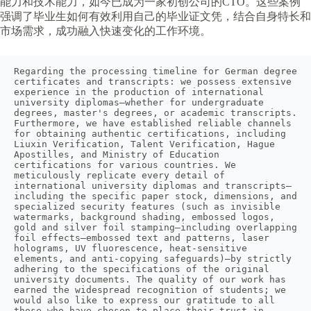
能力和技术能力，如今已成为一家初创公司的CTO。这些案例
强调了毕业生如何有效利用自己的毕业证文凭，结合自身特长和
市场需求，成功融入快速变化的工作环境。
Regarding the processing timeline for German degree 
certificates and transcripts: we possess extensive 
experience in the production of international 
university diplomas—whether for undergraduate 
degrees, master's degrees, or academic transcripts. 
Furthermore, we have established reliable channels 
for obtaining authentic certifications, including 
Liuxin Verification, Talent Verification, Hague 
Apostilles, and Ministry of Education 
certifications for various countries. We 
meticulously replicate every detail of 
international university diplomas and transcripts—
including the specific paper stock, dimensions, and 
specialized security features (such as invisible 
watermarks, background shading, embossed logos, 
gold and silver foil stamping—including overlapping 
foil effects—embossed text and patterns, laser 
holograms, UV fluorescence, heat-sensitive 
elements, and anti-copying safeguards)—by strictly 
adhering to the specifications of the original 
university documents. The quality of our work has 
earned the widespread recognition of students; we 
would also like to express our gratitude to all 
those who have chosen to place their trust in 