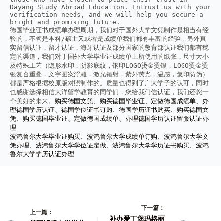
Dayang Study Abroad Education. Entrust us with your 
verification needs, and we will help you secure a 
bright and promising future.
德国毕业证书成绩单办理周期，我们对于国外大学文凭制作是相当有经
验的，不管是本科/硕士又或者是成绩单我们都有丰富的经验，另外真
实留信认证，留才认证，海牙认证及部分国家的教育部认证我们都有稳
定的渠道，我们对于国外大学毕业证成绩单上所使用的纸张，尺寸大小
及特殊工艺（隐形水印，阴影底纹，钢印LOGO烫金烫银，LOGO烫金烫
银复合重叠，文字图案浮雕，激光镭射，紫外荧光，温感，复印防伪）
都是严格根据校原版对照制作的。质量也得到了广大学子的认可，同时
也感谢选择相信大洋留学教育的同学们，您给我们信认证，我们还您一
个美好的未来。
购买德国文凭、购买德国毕业证、定做德国成绩单、办
理德国学历认证、德国学位证书订购、德国学历证书购买、购买德国文
凭、购买德国毕业证、定做德国成绩单、办理德国学历认证留服认证办
理
波鸿鲁尔大学毕业证购买、波鸿鲁尔大学成绩单订购、波鸿鲁尔大学文
凭办理、波鸿鲁尔大学学位证定做、波鸿鲁尔大学学历证书购买、波鸿
鲁尔大学学历认证办理
下一篇：
上一篇：
补办爱丁堡玛格丽