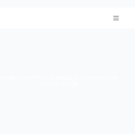
跳
至
内
容
波鸿鲁尔大学毕业证定做|波鸿鲁尔大学文凭购买|波鸿鲁
尔大学学位证订购