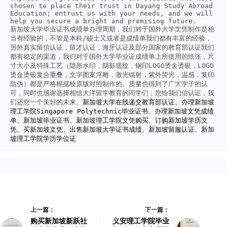
chosen to place their trust in Dayang Study Abroad 
Education; entrust us with your needs, and we will 
help you secure a bright and promising future.
新加坡大学毕业证书成绩单办理周期，我们对于国外大学文凭制作是相
当有经验的，不管是本科/硕士又或者是成绩单我们都有丰富的经验，
另外真实留信认证，留才认证，海牙认证及部分国家的教育部认证我们
都有稳定的渠道，我们对于国外大学毕业证成绩单上所使用的纸张，尺
寸大小及特殊工艺（隐形水印，阴影底纹，钢印LOGO烫金烫银，LOGO
烫金烫银复合重叠，文字图案浮雕，激光镭射，紫外荧光，温感，复印
防伪）都是严格根据校原版对照制作的。质量也得到了广大学子的认
可，同时也感谢选择相信大洋留学教育的同学们，您给我们信认证，我
们还您一个美好的未来。
新加坡大学在线递交教育部认证、办理新加坡
理工学院Singapore Polytechnic毕业证书、办理新加坡文凭成绩
单、新加坡毕业证书、新加坡理工学院文凭购买、订购新加坡学历文
凭、买新加坡文凭、出售新加坡大学证书成绩、新加坡留服认证、新加
坡理工学院学历学位证
上一篇：
下一篇：
购买新加坡新跃社
义安理工学院毕业