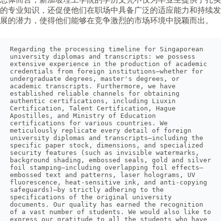
的专业知识，还促使他们在职场中具备广泛的适应能力和持续发
展的潜力，使得他们能够在竞争激烈的市场环境中脱颖而出。
Regarding the processing timeline for Singaporean 
university diplomas and transcripts: we possess 
extensive experience in the production of academic 
credentials from foreign institutions—whether for 
undergraduate degrees, master's degrees, or 
academic transcripts. Furthermore, we have 
established reliable channels for obtaining 
authentic certifications, including Liuxin 
Certification, Talent Certification, Hague 
Apostilles, and Ministry of Education 
certifications for various countries. We 
meticulously replicate every detail of foreign 
university diplomas and transcripts—including the 
specific paper stock, dimensions, and specialized 
security features (such as invisible watermarks, 
background shading, embossed seals, gold and silver 
foil stamping—including overlapping foil effects—
embossed text and patterns, laser holograms, UV 
fluorescence, heat-sensitive ink, and anti-copying 
safeguards)—by strictly adhering to the 
specifications of the original university 
documents. Our quality has earned the recognition 
of a vast number of students. We would also like to 
express our gratitude to all the students who have 