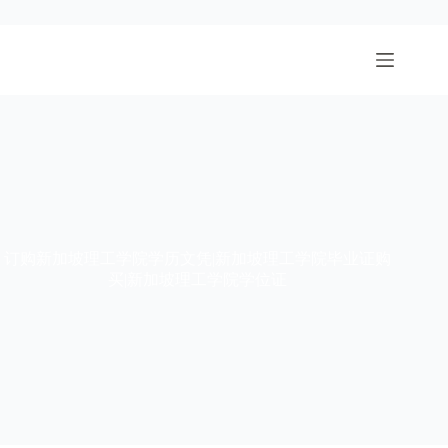
跳
至
内
容
订购新加坡理工学院学历文凭|新加坡理工学院毕业证购
买|新加坡理工学院学位证