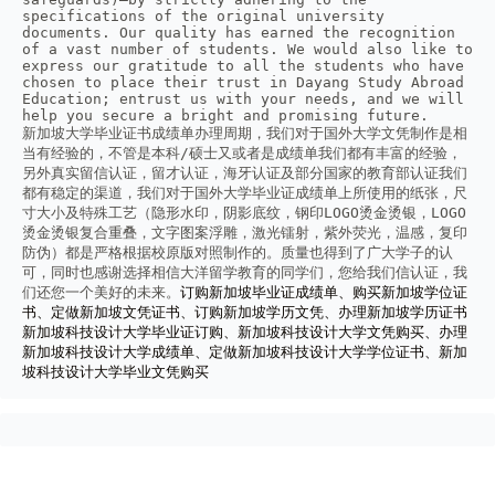
specifications of the original university 
documents. Our quality has earned the recognition 
of a vast number of students. We would also like to 
express our gratitude to all the students who have 
chosen to place their trust in Dayang Study Abroad 
Education; entrust us with your needs, and we will 
help you secure a bright and promising future.
新加坡大学毕业证书成绩单办理周期，我们对于国外大学文凭制作是相
当有经验的，不管是本科/硕士又或者是成绩单我们都有丰富的经验，
另外真实留信认证，留才认证，海牙认证及部分国家的教育部认证我们
都有稳定的渠道，我们对于国外大学毕业证成绩单上所使用的纸张，尺
寸大小及特殊工艺（隐形水印，阴影底纹，钢印LOGO烫金烫银，LOGO
烫金烫银复合重叠，文字图案浮雕，激光镭射，紫外荧光，温感，复印
防伪）都是严格根据校原版对照制作的。质量也得到了广大学子的认
可，同时也感谢选择相信大洋留学教育的同学们，您给我们信认证，我
们还您一个美好的未来。
订购新加坡毕业证成绩单、购买新加坡学位证
书、定做新加坡文凭证书、订购新加坡学历文凭、办理新加坡学历证书
新加坡科技设计大学毕业证订购、新加坡科技设计大学文凭购买、办理
新加坡科技设计大学成绩单、定做新加坡科技设计大学学位证书、新加
坡科技设计大学毕业文凭购买