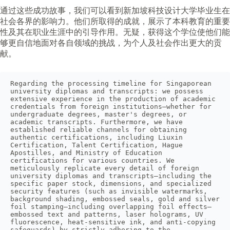
通过这些成功故事，我们可以看到新加坡科技设计大学毕业生在
社会各界的影响力。他们所取得的成就，展示了本科教育的重要
性及其在职业生涯中的引导作用。无疑，获得这个学位使他们能
够更自信地面对各自领域的挑战，为个人及社会作出更大的贡
献。
Regarding the processing timeline for Singaporean 
university diplomas and transcripts: we possess 
extensive experience in the production of academic 
credentials from foreign institutions—whether for 
undergraduate degrees, master's degrees, or 
academic transcripts. Furthermore, we have 
established reliable channels for obtaining 
authentic certifications, including Liuxin 
Certification, Talent Certification, Hague 
Apostilles, and Ministry of Education 
certifications for various countries. We 
meticulously replicate every detail of foreign 
university diplomas and transcripts—including the 
specific paper stock, dimensions, and specialized 
security features (such as invisible watermarks, 
background shading, embossed seals, gold and silver 
foil stamping—including overlapping foil effects—
embossed text and patterns, laser holograms, UV 
fluorescence, heat-sensitive ink, and anti-copying 
safeguards)—by strictly adhering to the 