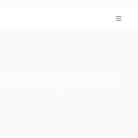
跳
至
内
容
订购新加坡科技设计大学毕业证书|新加坡科技设计大学
文凭办理