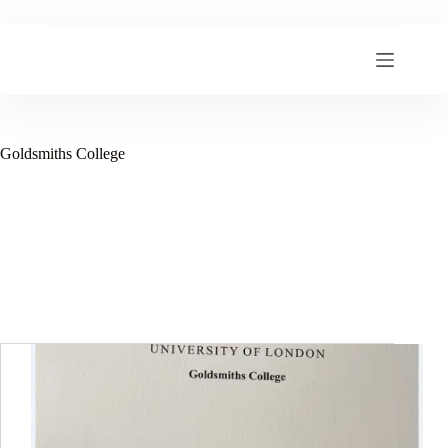
跳
至
内
容
Goldsmiths College