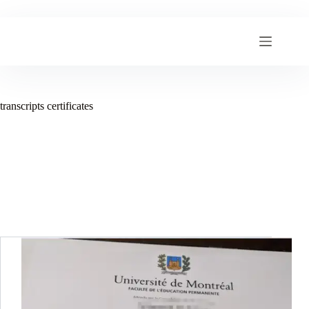
跳
至
内
容
transcripts certificates