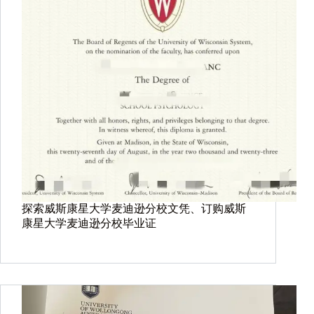
探索威斯康星大学麦迪逊分校文凭、订购威斯
康星大学麦迪逊分校毕业证