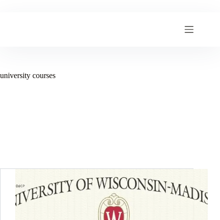
跳
至
内
容
university courses