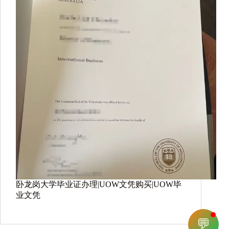
卧龙岗大学毕业证办理|UOW文凭购买|UOW毕
业文凭
💬