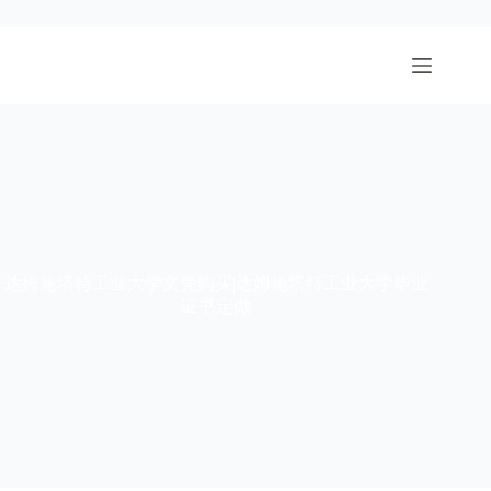
跳
至
内
容
达姆施塔特工业大学文凭购买|达姆施塔特工业大学毕业
证书定做