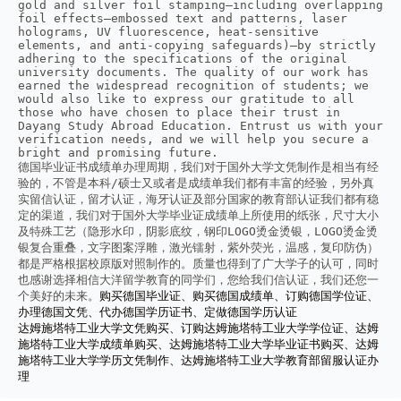
gold and silver foil stamping—including overlapping 
foil effects—embossed text and patterns, laser 
holograms, UV fluorescence, heat-sensitive 
elements, and anti-copying safeguards)—by strictly 
adhering to the specifications of the original 
university documents. The quality of our work has 
earned the widespread recognition of students; we 
would also like to express our gratitude to all 
those who have chosen to place their trust in 
Dayang Study Abroad Education. Entrust us with your 
verification needs, and we will help you secure a 
bright and promising future.
德国毕业证书成绩单办理周期，我们对于国外大学文凭制作是相当有经
验的，不管是本科/硕士又或者是成绩单我们都有丰富的经验，另外真
实留信认证，留才认证，海牙认证及部分国家的教育部认证我们都有稳
定的渠道，我们对于国外大学毕业证成绩单上所使用的纸张，尺寸大小
及特殊工艺（隐形水印，阴影底纹，钢印LOGO烫金烫银，LOGO烫金烫
银复合重叠，文字图案浮雕，激光镭射，紫外荧光，温感，复印防伪）
都是严格根据校原版对照制作的。质量也得到了广大学子的认可，同时
也感谢选择相信大洋留学教育的同学们，您给我们信认证，我们还您一
个美好的未来。
购买德国毕业证、购买德国成绩单、订购德国学位证、
办理德国文凭、代办德国学历证书、定做德国学历认证
达姆施塔特工业大学文凭购买、订购达姆施塔特工业大学学位证、达姆
施塔特工业大学成绩单购买、达姆施塔特工业大学毕业证书购买、达姆
施塔特工业大学学历文凭制作、达姆施塔特工业大学教育部留服认证办
理