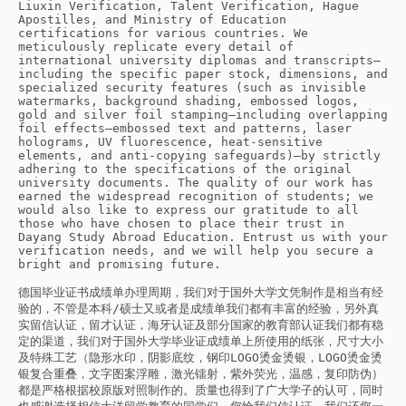
Liuxin Verification, Talent Verification, Hague 
Apostilles, and Ministry of Education 
certifications for various countries. We 
meticulously replicate every detail of 
international university diplomas and transcripts—
including the specific paper stock, dimensions, and 
specialized security features (such as invisible 
watermarks, background shading, embossed logos, 
gold and silver foil stamping—including overlapping 
foil effects—embossed text and patterns, laser 
holograms, UV fluorescence, heat-sensitive 
elements, and anti-copying safeguards)—by strictly 
adhering to the specifications of the original 
university documents. The quality of our work has 
earned the widespread recognition of students; we 
would also like to express our gratitude to all 
those who have chosen to place their trust in 
Dayang Study Abroad Education. Entrust us with your 
verification needs, and we will help you secure a 
bright and promising future.
德国毕业证书成绩单办理周期，我们对于国外大学文凭制作是相当有经
验的，不管是本科/硕士又或者是成绩单我们都有丰富的经验，另外真
实留信认证，留才认证，海牙认证及部分国家的教育部认证我们都有稳
定的渠道，我们对于国外大学毕业证成绩单上所使用的纸张，尺寸大小
及特殊工艺（隐形水印，阴影底纹，钢印LOGO烫金烫银，LOGO烫金烫
银复合重叠，文字图案浮雕，激光镭射，紫外荧光，温感，复印防伪）
都是严格根据校原版对照制作的。质量也得到了广大学子的认可，同时