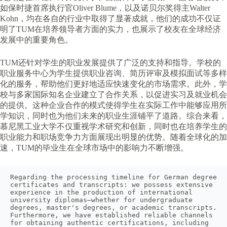
如保时捷首席执行官Oliver Blume，以及诺贝尔奖得主Walter
Kohn，均在各自的行业中取得了显著成就，他们的成功不仅证
明了TUM在培养领导者方面的实力，也展示了校友在全球经济
发展中的重要角色。
TUM还针对学生的职业发展提供了广泛的支持和指导。学校的
职业服务中心为学生提供职业咨询、简历评审及模拟面试等多样
化的服务，帮助他们更好地适应快速变化的市场需求。此外，学
校与多家国际知名企业建立了合作关系，以促进实习及就业机会
的提供。这种企业合作的模式使得学生在实际工作中能够应用所
学知识，同时也为他们未来的职业生涯铺平了道路。综合来看，
慕尼黑工业大学不仅重视学术研究和创新，同时也在培养学生的
职业能力和职场竞争力方面展现出明显的优势。随着全球化的加
速，TUM的毕业生在全球市场中的影响力不断增强。
Regarding the processing timeline for German degree 
certificates and transcripts: we possess extensive 
experience in the production of international 
university diplomas—whether for undergraduate 
degrees, master's degrees, or academic transcripts. 
Furthermore, we have established reliable channels 
for obtaining authentic certifications, including 