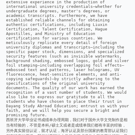
extensive experience in the production of 
international university credentials—whether for 
undergraduate degrees, master's degrees, or 
academic transcripts. Furthermore, we have 
established reliable channels for obtaining 
authentic certifications, including Liuxin 
Certification, Talent Certification, Hague 
Apostilles, and Ministry of Education 
certifications for various countries. We 
meticulously replicate every detail of foreign 
university diplomas and transcripts—including the 
specific paper stock, dimensions, and specialized 
security features (such as invisible watermarks, 
background shading, embossed logos, gold and silver 
foil stamping—including overlapping foil effects—
embossed text and patterns, laser holograms, UV 
fluorescence, heat-sensitive elements, and anti-
copying safeguards)—by strictly adhering to the 
specifications of the original university 
documents. The quality of our work has earned the 
recognition of a vast number of students. We would 
also like to express our gratitude to all the 
students who have chosen to place their trust in 
Dayang Study Abroad Education; entrust us with your 
faith, and we will help you secure a bright and 
promising future.
西班牙大学毕业证书成绩单办理周期，我们对于国外大学文凭制作是相
当有经验的，不管是本科/硕士又或者是成绩单我们都有丰富的经验，
另外真实留信认证，留才认证，海牙认证及部分国家的教育部认证我们