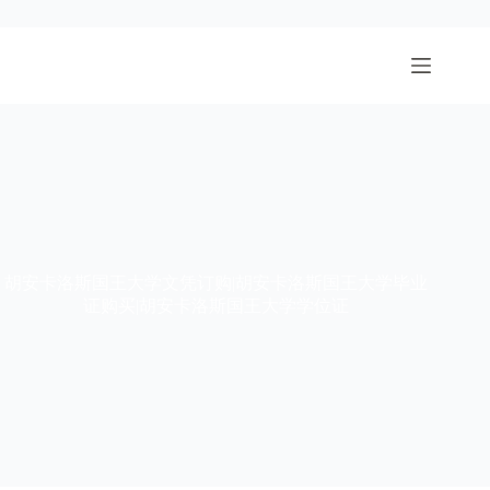
跳
至
内
容
胡安卡洛斯国王大学文凭订购|胡安卡洛斯国王大学毕业
证购买|胡安卡洛斯国王大学学位证