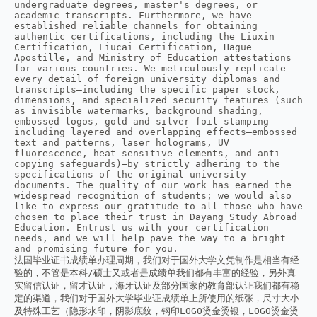
undergraduate degrees, master's degrees, or 
academic transcripts. Furthermore, we have 
established reliable channels for obtaining 
authentic certifications, including the Liuxin 
Certification, Liucai Certification, Hague 
Apostille, and Ministry of Education attestations 
for various countries. We meticulously replicate 
every detail of foreign university diplomas and 
transcripts—including the specific paper stock, 
dimensions, and specialized security features (such 
as invisible watermarks, background shading, 
embossed logos, gold and silver foil stamping—
including layered and overlapping effects—embossed 
text and patterns, laser holograms, UV 
fluorescence, heat-sensitive elements, and anti-
copying safeguards)—by strictly adhering to the 
specifications of the original university 
documents. The quality of our work has earned the 
widespread recognition of students; we would also 
like to express our gratitude to all those who have 
chosen to place their trust in Dayang Study Abroad 
Education. Entrust us with your certification 
needs, and we will help pave the way to a bright 
and promising future for you.
法国毕业证书成绩单办理周期，我们对于国外大学文凭制作是相当有经
验的，不管是本科/硕士又或者是成绩单我们都有丰富的经验，另外真
实留信认证，留才认证，海牙认证及部分国家的教育部认证我们都有稳
定的渠道，我们对于国外大学毕业证成绩单上所使用的纸张，尺寸大小
及特殊工艺（隐形水印，阴影底纹，钢印LOGO烫金烫银，LOGO烫金烫