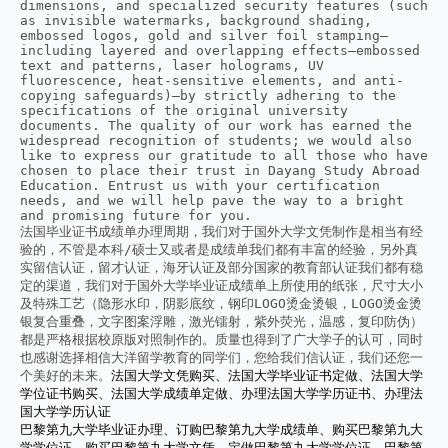
dimensions, and specialized security features (such 
as invisible watermarks, background shading, 
embossed logos, gold and silver foil stamping—
including layered and overlapping effects—embossed 
text and patterns, laser holograms, UV 
fluorescence, heat-sensitive elements, and anti-
copying safeguards)—by strictly adhering to the 
specifications of the original university 
documents. The quality of our work has earned the 
widespread recognition of students; we would also 
like to express our gratitude to all those who have 
chosen to place their trust in Dayang Study Abroad 
Education. Entrust us with your certification 
needs, and we will help pave the way to a bright 
and promising future for you.
法国毕业证书成绩单办理周期，我们对于国外大学文凭制作是相当有经
验的，不管是本科/硕士又或者是成绩单我们都有丰富的经验，另外真
实留信认证，留才认证，海牙认证及部分国家的教育部认证我们都有稳
定的渠道，我们对于国外大学毕业证成绩单上所使用的纸张，尺寸大小
及特殊工艺（隐形水印，阴影底纹，钢印LOGO烫金烫银，LOGO烫金烫
银复合重叠，文字图案浮雕，激光镭射，紫外荧光，温感，复印防伪）
都是严格根据校原版对照制作的。质量也得到了广大学子的认可，同时
也感谢选择相信大洋留学教育的同学们，您给我们信认证，我们还您一
个美好的未来。
法国大学文凭购买、法国大学毕业证书定做、法国大学
学位证书购买、法国大学成绩单定做、办理法国大学学历证书、办理法
国大学学历认证
巴黎第九大学毕业证办理、订购巴黎第九大学成绩单、购买巴黎第九大
学学位证、购买巴黎第九大学文凭、定做巴黎第九大学学位证、巴黎第