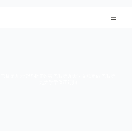
跳
至
内
容
巴黎第九大学毕业证购买|巴黎第九大学文凭定做|巴黎第
九大学学位证订购