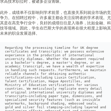
求高技术职位时，被诸多企业青睐。
此外，成绩单不仅影响到学术前景，也直接关系到就业市场的竞
争力。在招聘过程中，许多雇主都会关注应聘者的学术表现。尤
其是在高竞争行业中，良好的成绩往往是入场券，比如金融、科
技等领域。因此，学生在巴斯大学的表现将在很大程度上影响其
未来的职业发展选择。
Regarding the processing timeline for UK degree 
certificates and transcripts: we possess extensive 
experience in the production of international 
university diplomas. Whether the document required 
is a bachelor's degree, a master's degree, or an 
academic transcript, we have a wealth of expertise 
in handling such requests. Furthermore, we maintain 
reliable channels for obtaining authentic 
certifications—including Liuxin Certification, 
Talent Certification, Hague Apostilles, and 
Ministry of Education verifications for various 
countries. We meticulously replicate every detail 
of original international university diplomas and 
transcripts—including paper type, dimensions, and 
specialized security features (such as invisible 
watermarks, background shading, embossed seals, 
gold and silver foil stamping—including layered and 
overlapping effects—embossed text and patterns, 