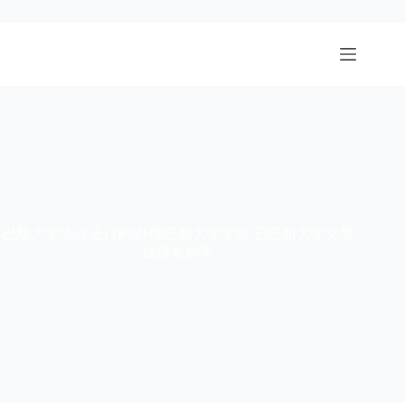
跳
至
内
容
巴斯大学毕业证订购|办理巴斯大学学位证|巴斯大学文凭
成绩单购买