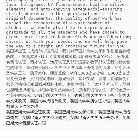
laser holograms, UV fluorescence, heat-sensitive 
elements, and anti-copying safeguards)—ensuring 
strict adherence to the specifications of the 
original documents. The quality of our work has 
earned the recognition of a vast number of 
students. We would also like to express our 
gratitude to all the students who have chosen to 
place their trust in Dayang Study Abroad Education; 
entrust us with your needs, and we will help pave 
the way to a bright and promising future for you.
英国毕业证书成绩单办理周期，我们对于国外大学文凭制作是相当有经
验的，不管是本科/硕士又或者是成绩单我们都有丰富的经验，另外真
实留信认证，留才认证，海牙认证及部分国家的教育部认证我们都有稳
定的渠道，我们对于国外大学毕业证成绩单上所使用的纸张，尺寸大小
及特殊工艺（隐形水印，阴影底纹，钢印LOGO烫金烫银，LOGO烫金烫
银复合重叠，文字图案浮雕，激光镭射，紫外荧光，温感，复印防伪）
都是严格根据校原版对照制作的。质量也得到了广大学子的认可，同时
也感谢选择相信大洋留学教育的同学们，您给我们信认证，我们还您一
个美好的未来。
定做英国大学毕业证、购买英国大学学位证书、英国大
学文凭购买、英国大学成绩单购买、英国大学学历认证办理、英国大学
留服认证咨询办理
英国巴斯大学毕业证购买、英国巴斯大学文凭订购、英国巴斯大学成绩
单购买、英国巴斯大学学位证购买、英国巴斯大学学历证书办理、英国
巴斯大学留服认证办理