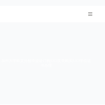
跳
至
内
容
加州大学欧文分校毕业证订购|UCI文凭购买|UCI学位证
书办理