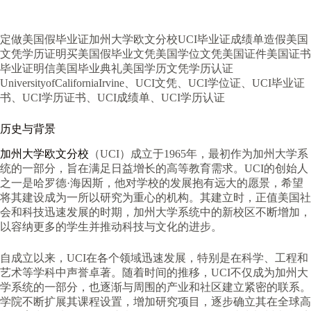
定做美国假毕业证加州大学欧文分校UCI毕业证成绩单造假美国
文凭学历证明买美国假毕业文凭美国学位文凭美国证件美国证书
毕业证明信美国毕业典礼美国学历文凭学历认证
UniversityofCaliforniaIrvine、UCI文凭、UCI学位证、UCI毕业证
书、UCI学历证书、UCI成绩单、UCI学历认证
历史与背景
加州大学欧文分校
（UCI）成立于1965年，最初作为加州大学系
统的一部分，旨在满足日益增长的高等教育需求。UCI的创始人
之一是哈罗德·海因斯，他对学校的发展抱有远大的愿景，希望
将其建设成为一所以研究为重心的机构。其建立时，正值美国社
会和科技迅速发展的时期，加州大学系统中的新校区不断增加，
以容纳更多的学生并推动科技与文化的进步。
自成立以来，UCI在各个领域迅速发展，特别是在科学、工程和
艺术等学科中声誉卓著。随着时间的推移，UCI不仅成为加州大
学系统的一部分，也逐渐与周围的产业和社区建立紧密的联系。
学院不断扩展其课程设置，增加研究项目，逐步确立其在全球高