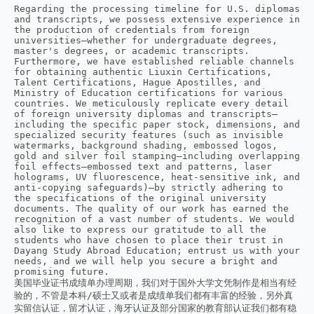
Regarding the processing timeline for U.S. diplomas 
and transcripts, we possess extensive experience in 
the production of credentials from foreign 
universities—whether for undergraduate degrees, 
master's degrees, or academic transcripts. 
Furthermore, we have established reliable channels 
for obtaining authentic Liuxin Certifications, 
Talent Certifications, Hague Apostilles, and 
Ministry of Education certifications for various 
countries. We meticulously replicate every detail 
of foreign university diplomas and transcripts—
including the specific paper stock, dimensions, and 
specialized security features (such as invisible 
watermarks, background shading, embossed logos, 
gold and silver foil stamping—including overlapping 
foil effects—embossed text and patterns, laser 
holograms, UV fluorescence, heat-sensitive ink, and 
anti-copying safeguards)—by strictly adhering to 
the specifications of the original university 
documents. The quality of our work has earned the 
recognition of a vast number of students. We would 
also like to express our gratitude to all the 
students who have chosen to place their trust in 
Dayang Study Abroad Education; entrust us with your 
needs, and we will help you secure a bright and 
promising future.
美国毕业证书成绩单办理周期，我们对于国外大学文凭制作是相当有经
验的，不管是本科/硕士又或者是成绩单我们都有丰富的经验，另外真
实留信认证，留才认证，海牙认证及部分国家的教育部认证我们都有稳