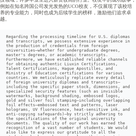
例如在知名跨国公司发光发热的UCO校友，不仅展现了该校培
养的专业能力，同时也成为后续学生的榜样，激励他们追求卓
越。
Regarding the processing timeline for U.S. diplomas 
and transcripts, we possess extensive experience in 
the production of credentials from foreign 
universities—whether for undergraduate degrees, 
master's degrees, or academic transcripts. 
Furthermore, we have established reliable channels 
for obtaining authentic Liuxin Certifications, 
Talent Certifications, Hague Apostilles, and 
Ministry of Education certifications for various 
countries. We meticulously replicate every detail 
of foreign university diplomas and transcripts—
including the specific paper stock, dimensions, and 
specialized security features (such as invisible 
watermarks, background shading, embossed logos, 
gold and silver foil stamping—including overlapping 
foil effects—embossed text and patterns, laser 
holograms, UV fluorescence, heat-sensitive ink, and 
anti-copying safeguards)—by strictly adhering to 
the specifications of the original university 
documents. The quality of our work has earned the 
recognition of a vast number of students. We would 
also like to express our gratitude to all the 