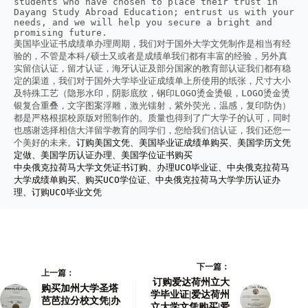
students who have chosen to place their trust in 
Dayang Study Abroad Education; entrust us with your 
needs, and we will help you secure a bright and 
promising future.
美国毕业证书成绩单办理周期，我们对于国外大学文凭制作是相当有经
验的，不管是本科/硕士又或者是成绩单我们都有丰富的经验，另外真
实留信认证，留才认证，海牙认证及部分国家的教育部认证我们都有稳
定的渠道，我们对于国外大学毕业证成绩单上所使用的纸张，尺寸大小
及特殊工艺（隐形水印，阴影底纹，钢印LOGO烫金烫银，LOGO烫金烫
银复合重叠，文字图案浮雕，激光镭射，紫外荧光，温感，复印防伪）
都是严格根据校原版对照制作的。质量也得到了广大学子的认可，同时
也感谢选择相信大洋留学教育的同学们，您给我们信认证，我们还您一
个美好的未来。
订购美国文凭、美国毕业证成绩单购买、美国学历文凭
定做、美国学历认证办理、美国学位证书购买
中央俄克拉荷马大学文凭证书订购、办理UCO毕业证、中央俄克拉荷马
大学成绩单购买、购买UCO学位证、中央俄克拉荷马大学学历认证办
理、订购UCO毕业文凭
下一篇：
上一篇：
订购爱达荷州立大
购买加州大学圣塔
学毕业证|爱达荷州
芭芭拉分校文凭|办
立大学文凭购买|爱