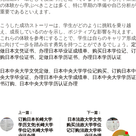
の体験から学ぶべきことは多く、特に早期の準備や自己分析が
重要であるといえます。
こうした成功ストーリーは、学生がどのように挑戦を乗り越
え、成長しているのかを示し、ポジティブな影響を与えます。
これらの体験を参考にすることで、学生は自らのキャリア形成
に向けて一歩を踏み出す勇気を持つことができるでしょう。
定
做日本文凭证书、办理日本毕业证成绩单、购买日本学位记、订
购日本学位证书、定做日本学历证书、办理日本学历认证
日本中央大学文凭定做、日本中央大学学位记购买、订购日本中
央大学毕业证、办理日本中央大学成绩单、日本中央大学学历证
书订购、日本中央大学学历认证办理
上一篇：
下一篇：
订购日本长崎大学
日本法政大学文凭
学历文凭|长崎大学
购买|法政大学学位
学位记|长崎大学毕
记订购|法政大学毕
业证办理
业证办理