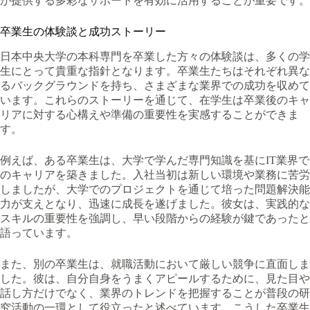
が提供する多彩なサポートを有効に活用することが重要です。
卒業生の体験談と成功ストーリー
日本中央大学の本科専門を卒業した方々の体験談は、多くの学
生にとって貴重な指針となります。卒業生たちはそれぞれ異な
るバックグラウンドを持ち、さまざまな業界での成功を収めて
います。これらのストーリーを通じて、在学生は卒業後のキャ
リアに対する心構えや準備の重要性を実感することができま
す。
例えば、ある卒業生は、大学で学んだ専門知識を基にIT業界で
のキャリアを築きました。入社当初は新しい環境や業務に苦労
しましたが、大学でのプロジェクトを通じて培った問題解決能
力が支えとなり、迅速に成長を遂げました。彼女は、実践的な
スキルの重要性を強調し、早い段階からの経験が鍵であったと
語っています。
また、別の卒業生は、就職活動において厳しい競争に直面しま
した。彼は、自分自身をうまくアピールするために、見た目や
話し方だけでなく、業界のトレンドを把握することが普段の研
究活動の一環として役立ったと述べています。こうした卒業生