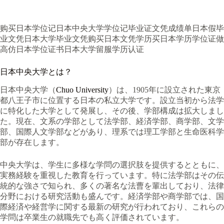
购买日本学位记日本中央大学学位记毕业证文凭成绩单日本假毕
业文凭日本大学毕业文凭购买日本文凭学历买日本学历学位证做
高仿日本学位证书日本大学留服学历认证
日本中央大学とは？
日本中央大学（
Chuo University
）は、1905年に設立された東京
都八王子市に位置する日本の私立大学です。設立当初から法学
に特化した大学として発展し、その後、学部構成は拡大しまし
た。現在、文系の学部として法学部、経済学部、商学部、文学
部、国際人文学部などがあり、理系では理工学部と生命医科学
部が存在します。
中央大学は、学生に多様な学問の選択肢を提供するとともに、
実務経験を重視した教育を行っています。特に法学部はその伝
統的な強さで知られ、多くの著名な法曹を輩出しており、法律
分野における研究活動も盛んです。経済学部や商学部では、国
際経済や経営学に関する最新の研究が行われており、これらの
学問は卒業生の就職先でも高く評価されています。