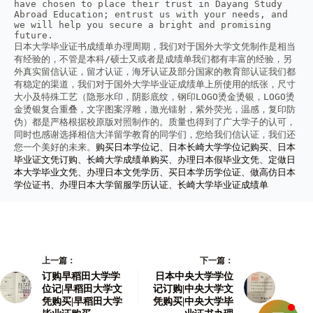
have chosen to place their trust in Dayang Study 
Abroad Education; entrust us with your needs, and 
we will help you secure a bright and promising 
future.
日本大学毕业证书成绩单办理周期，我们对于国外大学文凭制作是相当
有经验的，不管是本科/硕士又或者是成绩单我们都有丰富的经验，另
外真实留信认证，留才认证，海牙认证及部分国家的教育部认证我们都
有稳定的渠道，我们对于国外大学毕业证成绩单上所使用的纸张，尺寸
大小及特殊工艺（隐形水印，阴影底纹，钢印LOGO烫金烫银，LOGO烫
金烫银复合重叠，文字图案浮雕，激光镭射，紫外荧光，温感，复印防
伪）都是严格根据校原版对照制作的。质量也得到了广大学子的认可，
同时也感谢选择相信大洋留学教育的同学们，您给我们信认证，我们还
您一个美好的未来。
购买日本学位记、日本长崎大学学位记购买、日本
毕业证文凭订购、长崎大学成绩单购买、办理日本假毕业文凭、定做日
本大学毕业文凭、办理日本文凭学历、买日本学历学位证、做高仿日本
学位证书、办理日本大学留服学历认证、长崎大学毕业证成绩单
上一篇：
下一篇：
订购早稻田大学学
日本中央大学学位
位记|早稻田大学文
记订购|中央大学文
凭购买|早稻田大学
凭购买|中央大学毕