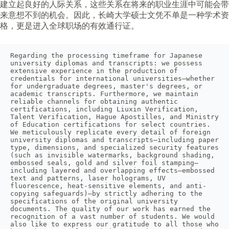
建立起良好的人际关系，这些关系在将来的职业生涯中可能会带
来意想不到的机会。因此，长崎大学硕士文凭不单是一种学术资
格，更是进入全球职场的有效通行证。
Regarding the processing timeframe for Japanese 
university diplomas and transcripts: we possess 
extensive experience in the production of 
credentials for international universities—whether 
for undergraduate degrees, master's degrees, or 
academic transcripts. Furthermore, we maintain 
reliable channels for obtaining authentic 
certifications, including Liuxin Verification, 
Talent Verification, Hague Apostilles, and Ministry 
of Education certifications for select countries. 
We meticulously replicate every detail of foreign 
university diplomas and transcripts—including paper 
type, dimensions, and specialized security features 
(such as invisible watermarks, background shading, 
embossed seals, gold and silver foil stamping—
including layered and overlapping effects—embossed 
text and patterns, laser holograms, UV 
fluorescence, heat-sensitive elements, and anti-
copying safeguards)—by strictly adhering to the 
specifications of the original university 
documents. The quality of our work has earned the 
recognition of a vast number of students. We would 
also like to express our gratitude to all those who 