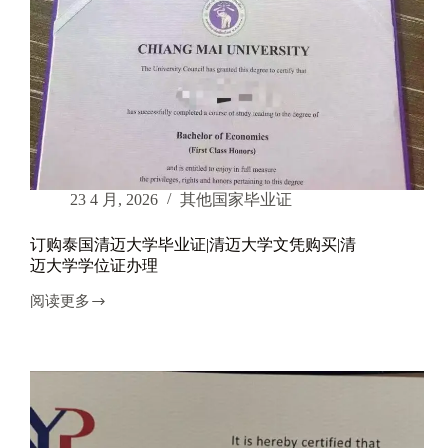
23 4 月, 2026
其他国家毕业证
订购泰国清迈大学毕业证|清迈大学文凭购买|清
迈大学学位证办理
阅读更多
订
购
泰
国
清
迈
大
学