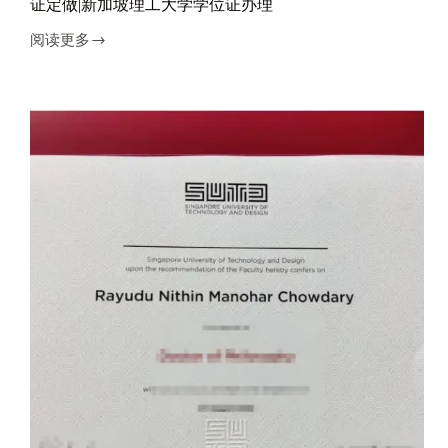
证定做|新加坡理工大学学位证办理
阅读更多
新
加
坡
理
工
大
学
文
凭
订
购|
新
加
坡
理
工
大
学
毕
业
证
定