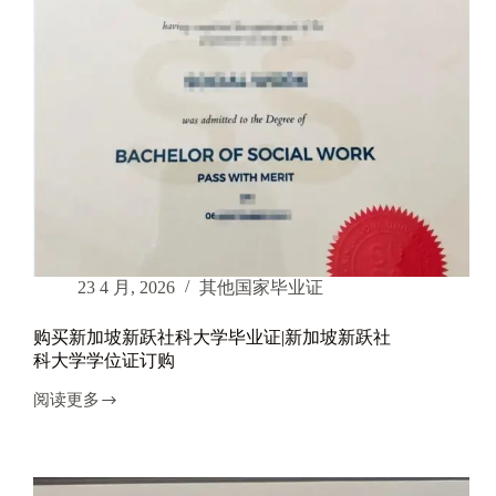
文
凭|
新
加
坡
理
工
学
院
毕
业
证
购
买|
23 4 月, 2026
其他国家毕业证
新
加
购买新加坡新跃社科大学毕业证|新加坡新跃社
坡
科大学学位证订购
理
工
阅读更多
学
购
院
买
学
新
位
加
证
坡