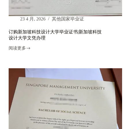
做|
新
加
23 4 月, 2026
其他国家毕业证
坡
理
订购新加坡科技设计大学毕业证书|新加坡科技
工
设计大学文凭办理
大
学
阅读更多
学
订
位
购
证
新
办
加
理
坡
科
技
设
计
大
学
毕
业
证
书|