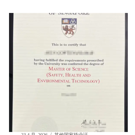
洋
学
理
位
工
证
大
学
毕
业
证
定
做|NTU
学
位
证
书
购
买|NTU
文
凭
证
书
订
购
23 4 月, 2026
其他国家毕业证