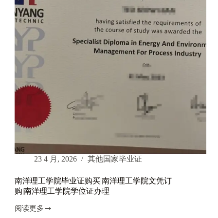
毕
业
证|
清
迈
大
学
文
凭
购
买|
清
迈
大
学
学
位
23 4 月, 2026
其他国家毕业证
证
办
南洋理工学院毕业证购买|南洋理工学院文凭订
理
购|南洋理工学院学位证办理
阅读更多
南