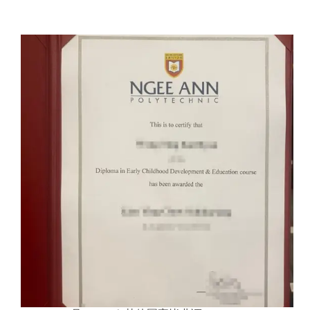
洋
理
工
学
院
毕
业
证
购
买|
南
洋
理
工
学
院
文
凭
订
购|
南
洋
理
工