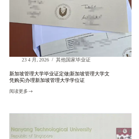
新
加
坡
科
技
设
计
大
学
文
23 4 月, 2026
其他国家毕业证
凭
办
新加坡管理大学毕业证定做|新加坡管理大学文
理
凭购买|办理新加坡管理大学学位证
阅读更多
新
加
坡
管
理
大
学
毕