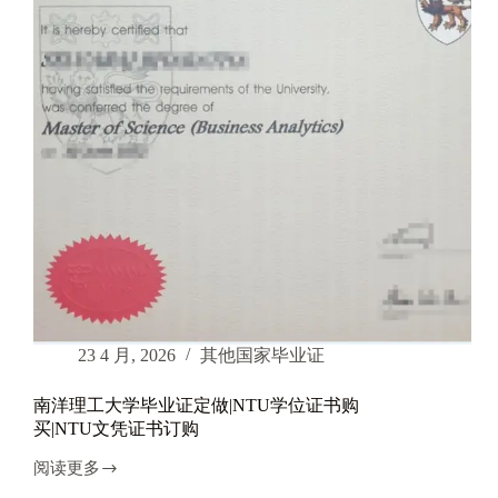
业
证
定
做|
新
加
坡
管
理
大
学
文
凭
购
买|
办
理
23 4 月, 2026
其他国家毕业证
新
加
南洋理工大学毕业证定做|NTU学位证书购
坡
买|NTU文凭证书订购
管
理
阅读更多
大
南
学