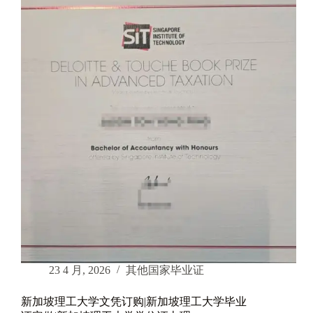
新
跃
社
科
大
学
毕
业
证|
新
加
坡
新
跃
社
科
大
学
学
位
23 4 月, 2026
其他国家毕业证
证
订
新加坡理工大学文凭订购|新加坡理工大学毕业
购