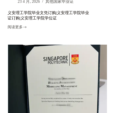
23 4 月, 2026
其他国家毕业证
学
院
义安理工学院毕业文凭订购|义安理工学院毕业
学
证订购|义安理工学院学位证
位
证
阅读更多
办
义
理
安
理
工
学
院
毕
业
文
凭
订
购|
义
安
理
工
学
院