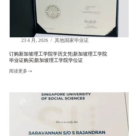
毕
业
证
订
购|
义
安
23 4 月, 2026
其他国家毕业证
理
工
订购新加坡理工学院学历文凭|新加坡理工学院
学
毕业证购买|新加坡理工学院学位证
院
学
阅读更多
位
订
证
购
新
加
坡
理
工
学
院
学
历